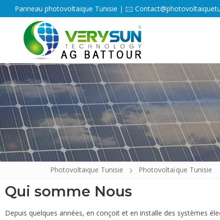
Panneau photovoltaique Tunisie | 🖂 Contact@photovoltaiquetun
Accueil
Photovoltaique Tunisie
Photovoltaïque Tunisie
La photovolta
Qui somme Nous
Energie Solair
Depuis quelques années, en conçoit et en installe des systèmes éle
Services