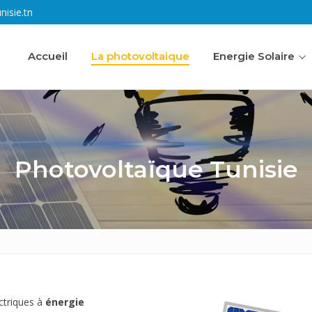
isie.tn
Accueil
La photovoltaique
Energie Solaire
Photovoltaïque Tunisie
ique
e
ctriques à
énergie