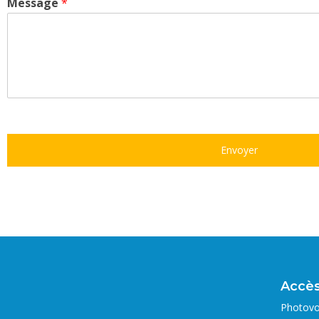
Message
*
Envoyer
Accès
Photovo